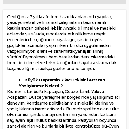
Geçtiğimiz 7 yılda afetlere hazırlık anlamında yapılan,
yasa, yönetsel ve finansal çalışmaların bazı önemli
katkılarından bahsedilebilir. Ancak, bilimsel ve mesleki
anlamda Şura’larda, raporlarda, etkinliklerde tespit
edilenlerin bir çoğunun hayata geçişinde büyük
güçlükler, açmazlar yaşanırken, bir dizi uygulamadan
vazgeçilmiyor, ısrarlı ve sistematik yanlışlıkların(!)
sürdürülüyor olması, hem hatalardan ders çıkarmadaki
hem de bilimsel ve teknik doğruları hayata aktarmadaki
başarısızlığımızı açıkça gözler önüne seriyor.
Büyük Depremin Yıkıcı Etkisini Arttıran
Yanlışlarımız Nelerdi?
Kısmen İstanbul’u kapsayan, Gebze, İzmit, Yalova,
Adapazarı, Düzce yerleşmeler bölgesinde yaşadığımız acı
deneyim, kentleşme politikalarımızın eksikliklerine ve
yanlışlıklarına işaret ediyordu. Bu metropoliten alan, ülke
ekonomisi içinde sanayi üretiminin yarısından fazlasını
sağlayan, aşırı nüfus baskısı altında, karayolları boyunca
sanayi alanları ve bunlarla birlikte kontrolsüzce büyüyen