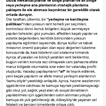
ulusal mekansal planlar ve bölge planları ile alt bölge
veya yerleşme ana planlarının stratejik planlama
yaklaşımı ile ele alınması kaçınılmaz bir gereklilik olarak
ortada duruyor.
Öte taraftan, ülkemiz, bir
“yerleşme ve kentleşme
politikası”
ndan yoksun rant temelli yer seçimleri,
kontrolsüz ikinci konut bölgeleri, büyük sermayeye
yapılan tahsisler, göz yumulan, affedilen kaçak yapılar ve
estetik değerlerden, kentlilik bilincinden yoksun
yapılaşma eğilimleri sayesinde, dünya kültür ve tabiat
mirasının önemli parçaları olan eşsiz değerleri tüketme
konusunda da, kara listelerin üst sıralarına tırmandı.
Ayrıca, af yasaları ve bilinçli yaratılan rant beklentisi,
bugün verilen konuta razı olmayarak canı pahasına afete
maruz bölgede oturmakta ısrar eden bir vatandaş profili
oluşturdu. Yasadışı yapılaşmanın
"af"
ile teşvik edilerek,
yeni kaçak yapıların ve afete maruz yerleşim alanlarının
"kamu eliyle" yaratıldığı anlaşıldı. Ayrıca, hazine arazilerinin
işgalcilerine satılması ile kamuya kaynak yaratılamayacağı
gibi okul, yol, sağlık, yeşil alan vb sosyal donatıların
yapılabilmesi için işgalcilerden satın alınması yoluyla
kamuya ek yük getirileceği de, Alibeyköy'de yaşanan sel
felaketi ve benzeri örneklerde ortaya çıktı.