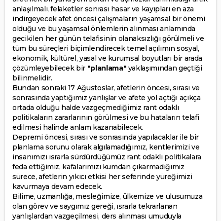
anlaşılmalı, felaketler sonrası hasar ve kayıpları en aza
indirgeyecek afet öncesi çalışmaların yaşamsal bir önemi
olduğu ve bu yaşamsal önlemlerin alınması anlamında
gecikilen her günün telafisinin olanaksızlığı görülmeli ve
tüm bu süreçleri biçimlendirecek temel açılımın sosyal,
ekonomik, kültürel, yasal ve kurumsal boyutları bir arada
çözümleyebilecek bir
"planlama"
yaklaşımından geçtiği
bilinmelidir.
Bundan sonraki 17 Ağustoslar, afetlerin öncesi, sırası ve
sonrasında yaptığımız yanlışlar ve afete yol açtığı açıkça
ortada olduğu halde vazgeçmediğimiz rant odaklı
politikaların zararlarının görülmesi ve bu hataların telafi
edilmesi halinde anlam kazanabilecek.
Depremi öncesi, sırası ve sonrasında yapılacaklar ile bir
planlama sorunu olarak algılamadığımız, kentlerimizi ve
insanımızı ısrarla sürdürdüğümüz rant odaklı politikalara
feda ettiğimiz, kafalarımızı kumdan çıkarmadığımız
sürece, afetlerin yıkıcı etkisi her seferinde yüreğimizi
kavurmaya devam edecek.
Bilime, uzmanlığa, mesleğimize, ülkemize ve ulusumuza
olan görev ve saygımız gereği, ısrarla tekrarlanan
yanlışlardan vazgeçilmesi, ders alınması umuduyla