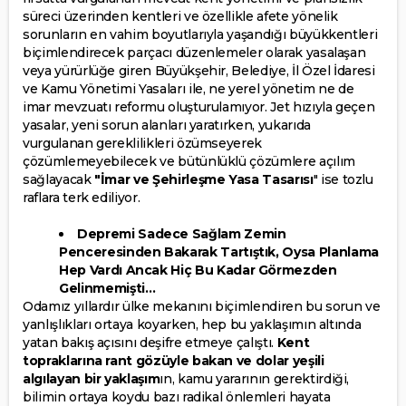
süreci üzerinden kentleri ve özellikle afete yönelik
sorunların en vahim boyutlarıyla yaşandığı büyükkentleri
biçimlendirecek parçacı düzenlemeler olarak yasalaşan
veya yürürlüğe giren Büyükşehir, Belediye, İl Özel İdaresi
ve Kamu Yönetimi Yasaları ile, ne yerel yönetim ne de
imar mevzuatı reformu oluşturulamıyor. Jet hızıyla geçen
yasalar, yeni sorun alanları yaratırken, yukarıda
vurgulanan gereklilikleri özümseyerek
çözümlemeyebilecek ve bütünlüklü çözümlere açılım
sağlayacak
"İmar ve Şehirleşme Yasa Tasarısı
" ise tozlu
raflara terk ediliyor.
Depremi Sadece Sağlam Zemin
Penceresinden Bakarak Tartıştık, Oysa Planlama
Hep Vardı Ancak Hiç Bu Kadar Görmezden
Gelinmemişti…
Odamız yıllardır ülke mekanını biçimlendiren bu sorun ve
yanlışlıkları ortaya koyarken, hep bu yaklaşımın altında
yatan bakış açısını deşifre etmeye çalıştı.
Kent
topraklarına rant gözüyle bakan ve dolar yeşili
algılayan bir yaklaşım
ın, kamu yararının gerektirdiği,
bilimin ortaya koydu bazı radikal önlemleri hayata