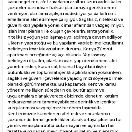
kararlar getiren, afet zararlarını azaltan, uzun vadeli kalıcı
çözümler barındıran fiziksel planlamaya gerekli önem
verilmiyor, planlama açıkça reddediliyor ya da kirli rant
emellerine alet edilmeye çalışılıyor. Sağlıksız, niteliksiz ve
güvenliksiz yapılara yönelik imar aflarından vazgeçilmiyor,
ıslah imar planları ile oluşan çevrelerin, ranta yönelik,
niteliksiz yoğun yapılaşmaya yol açılmaya devam ediliyor.
Ülkenin yapı stoğu ve bu yapıların yapılabilme koşullarını
belirleyen İmar Mevzuatının durumu, Konya Zümrüt
apartmanı örneğinde açıkça okundu. Yapılaşmayı
belirleyen ölçütler, planlamadan, yapı denetimine, afet
yönetiminden, kurumsal, finansal boyutlara ilişkin
bütünlüklü ve toplumsal içerikli açılımlardan yoksunken,
sağlıklı ve güvenli çevrelerde yaşadığımızı söyleyebilmek
olanaklı görünmemekte. Bu kapsamda, kent ve kamu
yönetimine ilişkin süreçlerin de, bu tür açılım ve
uygulamalara olanak verecek biçimde, denetim, katılım
mekanizmalarını tanımlayabilecek derinlik ve içerikte
kurgulanması vazgeçilmez bir önem taşımakta.
Kentlerimizde kümelenen afet risk ve sorunlarının
çözümünde temel gereklilikler olarak ortaya çıkan bu tür
yenilik ve araçlara atıfta bulunmayan ve açmazları her
fırsatta vurgulanan mevcut kent yönetimi ve plansızlık