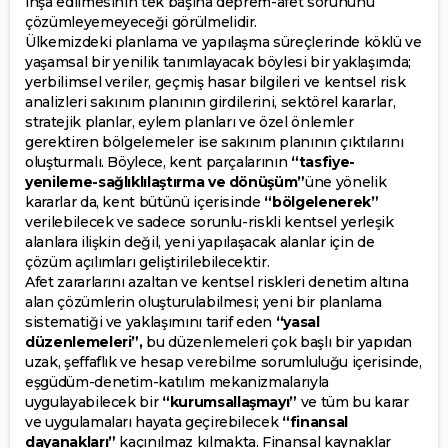
inşa edilmesinin tek başına deprem-afet sorununu
çözümleyemeyeceği görülmelidir.
Ülkemizdeki planlama ve yapılaşma süreçlerinde köklü ve
yaşamsal bir yenilik tanımlayacak böylesi bir yaklaşımda;
yerbilimsel veriler, geçmiş hasar bilgileri ve kentsel risk
analizleri sakınım planının girdilerini, sektörel kararlar,
stratejik planlar, eylem planları ve özel önlemler
gerektiren bölgelemeler ise sakınım planının çıktılarını
oluşturmalı. Böylece, kent parçalarının
“tasfiye-
yenileme-sağlıklılaştırma ve dönüşüm”
üne yönelik
kararlar da, kent bütünü içerisinde
“bölgelenerek”
verilebilecek ve sadece sorunlu-riskli kentsel yerleşik
alanlara ilişkin değil, yeni yapılaşacak alanlar için de
çözüm açılımları geliştirilebilecektir.
Afet zararlarını azaltan ve kentsel riskleri denetim altına
alan çözümlerin oluşturulabilmesi; yeni bir planlama
sistematiği ve yaklaşımını tarif eden
“yasal
düzenlemeleri”,
bu düzenlemeleri çok başlı bir yapıdan
uzak, şeffaflık ve hesap verebilme sorumluluğu içerisinde,
eşgüdüm-denetim-katılım mekanizmalarıyla
uygulayabilecek bir
“kurumsallaşmayı”
ve tüm bu karar
ve uygulamaları hayata geçirebilecek
“finansal
dayanakları”
kaçınılmaz kılmakta. Finansal kaynaklar