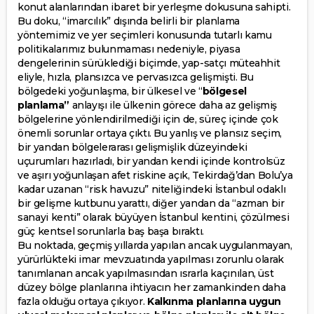
konut alanlarından ibaret bir yerleşme dokusuna sahipti.
Bu doku, “imarcılık” dışında belirli bir planlama
yöntemimiz ve yer seçimleri konusunda tutarlı kamu
politikalarımız bulunmaması nedeniyle, piyasa
dengelerinin sürüklediği biçimde, yap-satçı müteahhit
eliyle, hızla, plansızca ve pervasızca gelişmişti. Bu
bölgedeki yoğunlaşma, bir ülkesel ve “
bölgesel
planlama”
anlayışı ile ülkenin görece daha az gelişmiş
bölgelerine yönlendirilmediği için de, süreç içinde çok
önemli sorunlar ortaya çıktı. Bu yanlış ve plansız seçim,
bir yandan bölgelerarası gelişmişlik düzeyindeki
uçurumları hazırladı, bir yandan kendi içinde kontrolsüz
ve aşırı yoğunlaşan afet riskine açık, Tekirdağ’dan Bolu’ya
kadar uzanan “risk havuzu” niteliğindeki İstanbul odaklı
bir gelişme kutbunu yarattı, diğer yandan da “azman bir
sanayi kenti” olarak büyüyen İstanbul kentini, çözülmesi
güç kentsel sorunlarla baş başa bıraktı.
Bu noktada, geçmiş yıllarda yapılan ancak uygulanmayan,
yürürlükteki imar mevzuatında yapılması zorunlu olarak
tanımlanan ancak yapılmasından ısrarla kaçınılan, üst
düzey bölge planlarına ihtiyacın her zamankinden daha
fazla olduğu ortaya çıkıyor.
Kalkınma planlarına uygun