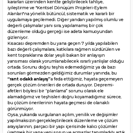
kararları üzerinden kentte geliştirilecek tahliye,
iyileştirme ve "Kentsel Dönüşüm Projeleri-Eylem
Alanları"na yönelik bütüncül, sistematik ve kararlı bir
uygulamaya geçilemedi. Diğer yandan yapılmış olumlu ve
değerli çalışmalar yanı sıra, yapılamamış bir çok
düzenleme olduğu gerçeği ise adeta kamuoyundan
gizleniyor.
Kısacası depremden bu yana geçen 7 yılda yapılabilen
bazı değerli çalışmalara, katkılara rağmen sürdürülen ve
kent topraklarına dolar yeşili bakan bir anlayışın
yansıması olarak yorumlanabilecek ısrarlı yanlışlar olduğu
ortada. Sorunu doğru teşhis edemediğimiz ya da bazı
sorunları görmezden geldiğimiz durumlar yanında, bu
“rant odaklı anlayış”
a feda ettiğimiz, hayata geçemeyen
gerçek çözüm önerileri de ortada duruyor. Depremi-
afetleri böylesi bir “planlama” sorunu olarak ele
alamadığımız ve teşhisleri doğru koyamadığımız sürece,
bu çözüm önerilerinin hayata geçmesi de olanaklı
görünmüyor.
Oysa, yukarıda vurgulanan açılım, yenilik ve değişimler
yapılmaksızın gerçekleştirilecek düzenleme ve çözüm
arayışlarının, parçacı bir yapı içerisinde kalıcı çözümler
üretmek bir yana yeni sorun ve açmazlar tanımladığı artık