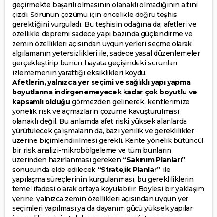
geçirmekte başarılı olmasının olanaklı olmadığının altını
çizdi. Sorunun çözümü için öncelikle doğru teşhis
gerektiğini vurguladı. Bu teşhisin odağına da; afetleri ve
özellikle depremi sadece yapı bazında güçlendirme ve
zemin özellikleri açısından uygun yerleri seçme olarak
algılamanın yetersizlikleri ile, sadece yasal düzenlemeler
gerçekleştirip bunun hayata geçişindeki sorunları
izlememenin yarattığı eksiklikleri koydu.
Afetlerin, yalnızca yer seçimi ve sağlıklı yapı yapma
boyutlarına indirgenemeyecek kadar çok boyutlu ve
kapsamlı olduğu
görmezden gelinerek, kentlerimize
yönelik risk ve açmazların çözüme kavuşturulması
olanaklı değil. Bu anlamda afet riski yüksek alanlarda
yürütülecek çalışmaların da, bazı yenilik ve gereklilikler
üzerine biçimlendirilmesi gerekli. Kente yönelik bütüncül
bir risk analizi-mikrobölgeleme ve tüm bunların
üzerinden hazırlanması gereken
“Sakınım Planları”
sonucunda elde edilecek
“Stratejik Planlar”
ile
yapılaşma süreçlerinin kurgulanması, bu gerekliliklerin
temel ifadesi olarak ortaya koyulabilir. Böylesi bir yaklaşım
yerine, yalnızca zemin özellikleri açısından uygun yer
seçimleri yapılması ya da dayanım gücü yüksek yapılar