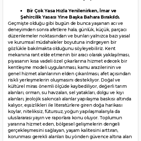
Bir Çok Yasa Hızla Yenilenirken, İmar ve
Şehircilik Yasası Yine Başka Bahara Bırakıldı.
Geçmişte olduğu gibi bugün de bunca yaşanan acı ve
deneyimden sonra afetlere hala, günlük, küçük, parçacı
düzenlemeler noktasından ve bunları yalnızca bazı yasal
ve kurumsal müdahaleler boyutuna indirgeyen bir
gözlükle bakılmakta olduğunu söyleyebiliriz. Kent
mekanına rant elde etmenin bir aracı olarak yaklaşılması,
piyasanın kısa vadeli özel çıkarlarına hizmet edecek bir
kentleşme modeli uygulanması, kamu arazilerinin ve
genel hizmet alanlarının elden çıkarılması, afet açısından
riskli yerleşmelerin oluşmasını destekliyor. Doğal ve
kültürel miras önemli ölçüde kaybediliyor, değerli tarım
alanları, orman, su havzaları, sel yatakları, dolgu ve kıyı
alanları, jeolojik sakıncalı alanlar yapılaşma baskısı altında
kalıyor, eşsizlikleri ile literatürlere giren doğa harikası
koylar, niteliksiz, fütursuz, yoğun yapılaşmalarıyla da
uluslararası yayın ve raporlara konu oluyor. Toplumun
yararına hizmet eden, bölgesel gelişmelerin dengeli
gerçekleşmesini sağlayan, yaşam kalitesini arttıran,
korunması gerekli alanları bu yönden güvence altına alan