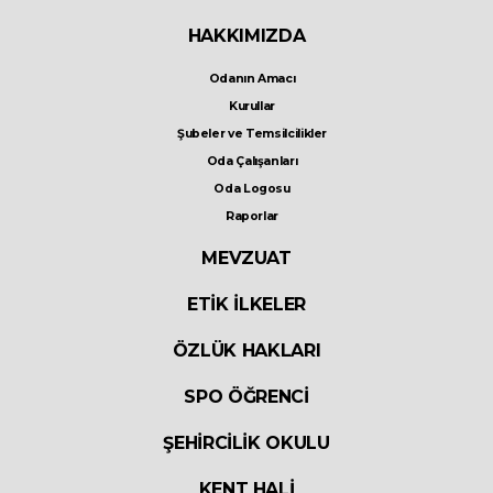
HAKKIMIZDA
Odanın Amacı
Kurullar
Şubeler ve Temsilcilikler
Oda Çalışanları
Oda Logosu
Raporlar
MEVZUAT
ETİK İLKELER
ÖZLÜK HAKLARI
SPO ÖĞRENCİ
ŞEHİRCİLİK OKULU
KENT HALİ