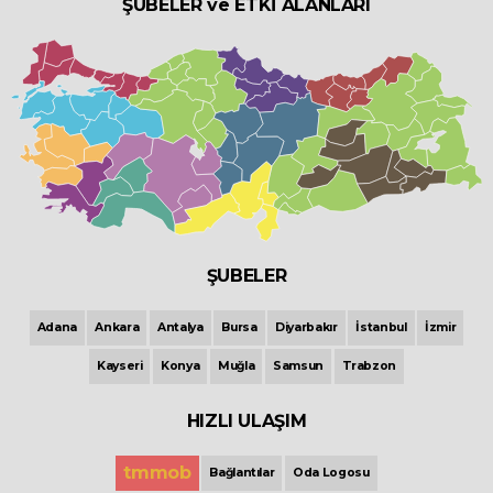
ŞUBELER ve ETKİ ALANLARI
ŞUBELER
Adana
Ankara
Antalya
Bursa
Diyarbakır
İstanbul
İzmir
Kayseri
Konya
Muğla
Samsun
Trabzon
HIZLI ULAŞIM
tmmob
Bağlantılar
Oda Logosu