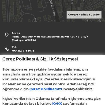
Google Haritada Göster
Adres:
Remzi Oğuz Arık Mah. Atatürk Bulvarı, Bulvar Apt. No: 219/7
Çankaya / ANKARA
Tel:
+90 312 418 3075
Faks:
Çerez Politikası & Gizlilik Sözleşmesi
+90 312 417 9055
e-Posta:
Sitemizden en iyi şekilde faydalanabilmeniz için
spo@spo.org.tr KEP: spo@hs03.kep.tr
amaçlarla sınırlı ve gizliliğe uygun şekilde çerez
konumlandırmaktayız. Çerezleri nasıl kullandığımızı
incelemek ve çerezleri nasıl kontrol edebileceğinizi
öğrenmek için
Çerez Politikamızı
inceleyebilirsiniz
kişisel verilerinizin Odamız tarafından işlenme amaçları
konusunda detaylı bilgilere
KVKK
sayfamızdan