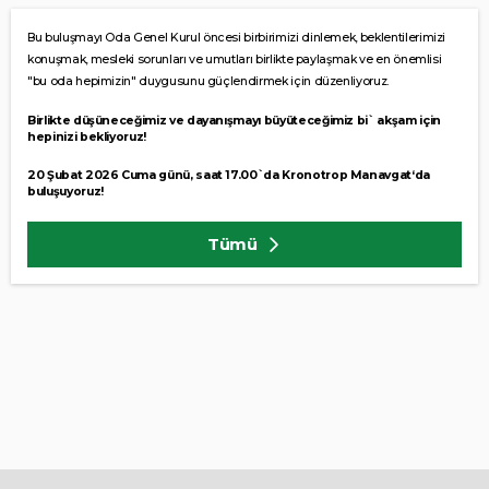
Bu
buluşmayı
Oda Genel Kurul
öncesi birbirimizi dinlemek, beklentilerimizi
konuşmak, mesleki sorunları ve umutları birlikte paylaşmak ve en önemlisi
"bu oda hepimizin" duygusunu güçlendirmek için düzenliyoruz.
Birlikte düşüneceğimiz ve dayanışmayı büyüteceğimiz bi` akşam için
hepinizi bekliyoruz!
20 Şubat 2026 Cuma günü, saat 17.00`da Kronotrop Manavgat‘da
buluşuyoruz!
Tümü