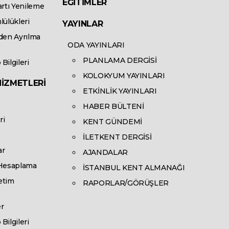
EĞİTİMLER
artı Yenileme
lülükleri
YAYINLAR
den Ayrılma
ODA YAYINLARI
PLANLAMA DERGİSİ
Bilgileri
KOLOKYUM YAYINLARI
HİZMETLERİ
ETKİNLİK YAYINLARI
HABER BÜLTENİ
ri
KENT GÜNDEMİ
İLETKENT DERGİSİ
ar
AJANDALAR
 Hesaplama
İSTANBUL KENT ALMANAĞI
etim
RAPORLAR/GÖRÜŞLER
r
Bilgileri