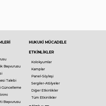
MLERİ
HUKUKİ MÜCADELE
ETKİNLİKLER
rusu
Kolokyumlar
ik Başvurusu
Kamplar
si
Panel-Söyleşi
esi Talebi
Sergiler-Atölyeler
isi Güncelleme
Diğer Etkinlikler
irimi
Tüm Etkinlikler
eti Başvurusu