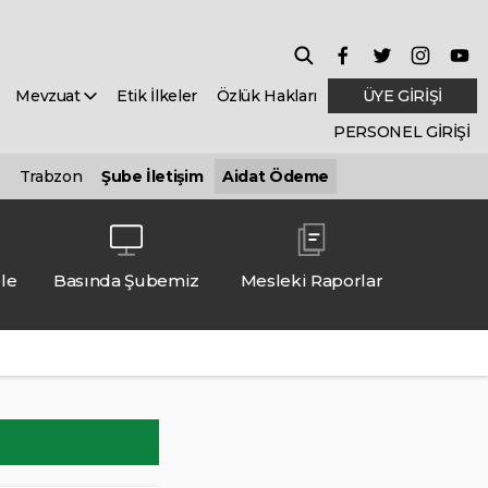
Mevzuat
Etik İlkeler
Özlük Hakları
ÜYE GİRİŞİ
PERSONEL GİRİŞİ
Trabzon
Şube İletişim
Aidat Ödeme
le
Basında Şubemiz
Mesleki Raporlar