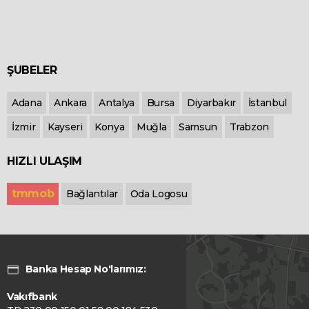
ŞUBELER
Adana
Ankara
Antalya
Bursa
Diyarbakır
İstanbul
İzmir
Kayseri
Konya
Muğla
Samsun
Trabzon
HIZLI ULAŞIM
tmmob
Bağlantılar
Oda Logosu
Banka Hesap No'larımız:
Vakıfbank