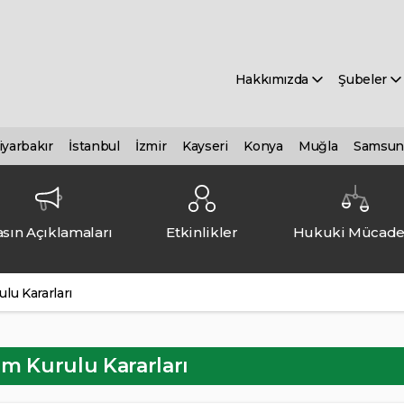
Hakkımızda
Şubeler
iyarbakır
İstanbul
İzmir
Kayseri
Konya
Muğla
Samsun
sın Açıklamaları
Etkinlikler
Hukuki Mücade
lu Kararları
m Kurulu Kararları