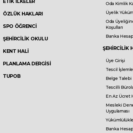
ETİK İLKELER
Oda Kimlik K
Üyelik Yüküm
ÖZLÜK HAKLARI
Oda Üyeliğin
SPO ÖĞRENCİ
Koşulları
Banka Hesap 
ŞEHİRCİLİK OKULU
ŞEHİRCİLİK 
KENT HALİ
Üye Girişi
PLANLAMA DERGİSİ
Tescil İşlemle
TUPOB
Belge Talebi
Tescilli Bürol
En Az Ücret
Mesleki Den
Uygulaması
Yükümlülükle
Banka Hesap 