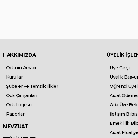
HAKKIMIZDA
ÜYELİK İŞLE
Odanın Amacı
Üye Girişi
Kurullar
Üyelik Başvu
Şubeler ve Temsilcilikler
Öğrenci Üyel
Oda Çalışanları
Aidat Ödeme
Oda Logosu
Oda Üye Belg
Raporlar
İletişim Bilg
Emeklilik Bild
MEVZUAT
Aidat Muafiy